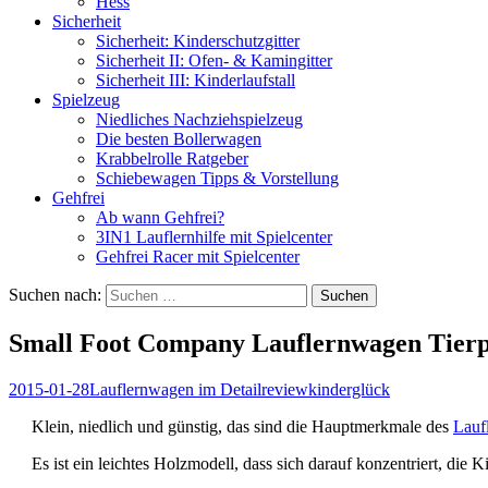
Hess
Sicherheit
Sicherheit: Kinderschutzgitter
Sicherheit II: Ofen- & Kamingitter
Sicherheit III: Kinderlaufstall
Spielzeug
Niedliches Nachziehspielzeug
Die besten Bollerwagen
Krabbelrolle Ratgeber
Schiebewagen Tipps & Vorstellung
Gehfrei
Ab wann Gehfrei?
3IN1 Lauflernhilfe mit Spielcenter
Gehfrei Racer mit Spielcenter
Suchen nach:
Small Foot Company Lauflernwagen Tierp
2015-01-28
Lauflernwagen im Detail
review
kinderglück
Klein, niedlich und günstig, das sind die Hauptmerkmale des
Lauf
Es ist ein leichtes Holzmodell, dass sich darauf konzentriert, di