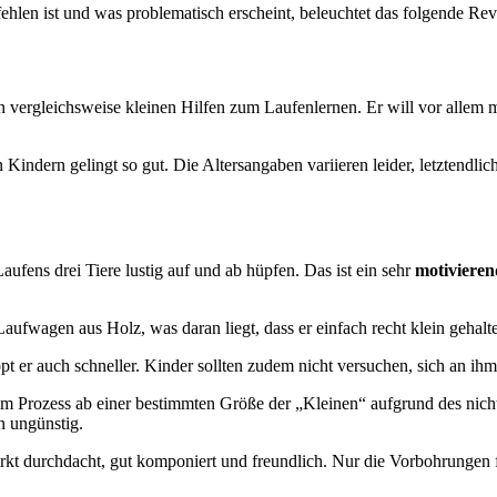
hlen ist und was problematisch erscheint, beleuchtet das folgende Rev
vergleichsweise kleinen Hilfen zum Laufenlernen. Er will vor allem 
ndern gelingt so gut. Die Altersangaben variieren leider, letztendlich
fens drei Tiere lustig auf und ab hüpfen. Das ist ein sehr
motivieren
aufwagen aus Holz, was daran liegt, dass er einfach recht klein gehalte
ppt er auch schneller. Kinder sollten zudem nicht versuchen, sich an ihm
Prozess ab einer bestimmten Größe der „Kleinen“ aufgrund des nicht 
n ungünstig.
l wirkt durchdacht, gut komponiert und freundlich. Nur die Vorbohrunge