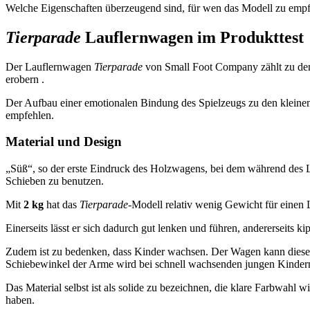
Welche Eigenschaften überzeugend sind, für wen das Modell zu empfe
Tierparade
Lauflernwagen im Produkttest
Der Lauflernwagen
Tierparade
von Small Foot Company zählt zu den 
erobern .
Der Aufbau einer emotionalen Bindung des Spielzeugs zu den kleinen Ki
empfehlen.
Material und Design
„Süß“, so der erste Eindruck des Holzwagens, bei dem während des Lau
Schieben zu benutzen.
Mit
2 kg
hat das
Tierparade
-Modell relativ wenig Gewicht für einen L
Einerseits lässt er sich dadurch gut lenken und führen, andererseits ki
Zudem ist zu bedenken, dass Kinder wachsen. Der Wagen kann diesem 
Schiebewinkel der Arme wird bei schnell wachsenden jungen Kinder
Das Material selbst ist als solide zu bezeichnen, die klare Farbwah
haben.