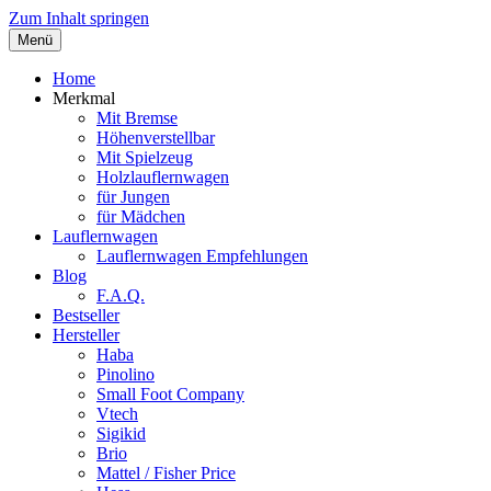
Zum Inhalt springen
Menü
Schritt für Schritt ins Leben – tests, Ver
Lauflernwagen für Kinder
Home
Merkmal
Mit Bremse
Höhenverstellbar
Mit Spielzeug
Holzlauflernwagen
für Jungen
für Mädchen
Lauflernwagen
Lauflernwagen Empfehlungen
Blog
F.A.Q.
Bestseller
Hersteller
Haba
Pinolino
Small Foot Company
Vtech
Sigikid
Brio
Mattel / Fisher Price