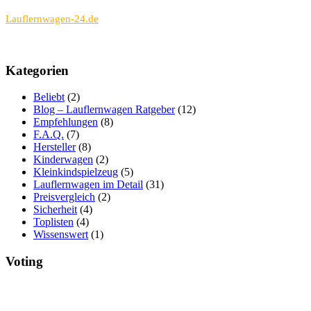
bietet Informationen und Hintergrundartikel zu
Lauflernwagen-24.de
modernen Lauflernhilfen für Kinder und Kleinkinder.
Kategorien
Beliebt
(2)
Blog – Lauflernwagen Ratgeber
(12)
Empfehlungen
(8)
F.A.Q.
(7)
Hersteller
(8)
Kinderwagen
(2)
Kleinkindspielzeug
(5)
Lauflernwagen im Detail
(31)
Preisvergleich
(2)
Sicherheit
(4)
Toplisten
(4)
Wissenswert
(1)
Voting