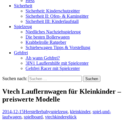
Hess
Sicherheit
Sicherheit: Kinderschutzgitter
Sicherheit II: Ofen- & Kamingitter
Sicherheit III: Kinderlaufstall
Spielzeug
Niedliches Nachziehspielzeug
Die besten Bollerwagen
Krabbelrolle Ratgeber
Schiebewagen Tipps & Vorstellung
Gehfrei
Ab wann Gehfrei?
3IN1 Lauflernhilfe mit Spielcenter
Gehfrei Racer mit Spielcenter
Suchen nach:
Vtech Lauflernwagen für Kleinkinder –
preiswerte Modelle
2014-12-15
Hersteller
babyspielzeug
,
kleinkinder
,
spiel-und-
laufwagen
,
spielboard
,
vtech
kinderglück