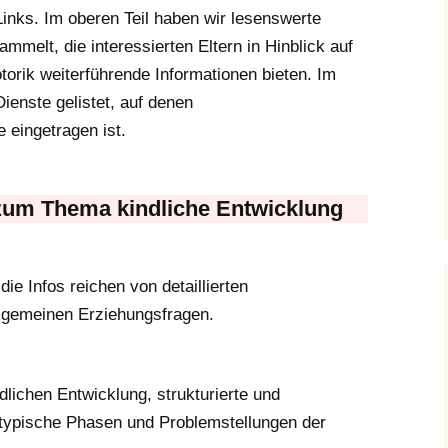
Links. Im oberen Teil haben wir lesenswerte
SIGIKID
melt, die interessierten Eltern in Hinblick auf
rik weiterführende Informationen bieten. Im
BRIO
Dienste gelistet, auf denen
 eingetragen ist.
MATTEL / FISHER
PRICE
HESS
zum Thema kindliche Entwicklung
e Infos reichen von detaillierten
llgemeinen Erziehungsfragen.
dlichen Entwicklung, strukturierte und
 typische Phasen und Problemstellungen der