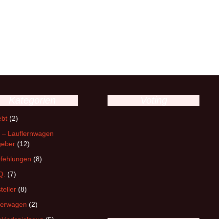
Kategorien
Voting
ebt
(2)
 – Lauflernwagen
geber
(12)
fehlungen
(8)
Q.
(7)
teller
(8)
derwagen
(2)