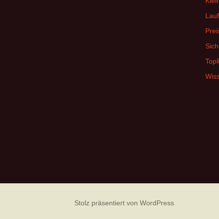
Klei
Lauf
Prei
Sich
Topl
Wis
Stolz präsentiert von WordPress