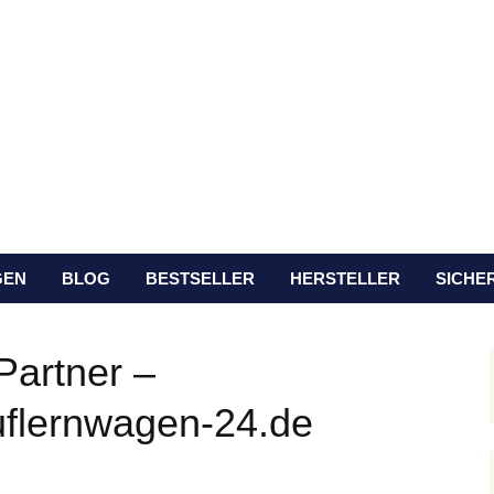
 Vergleich und Lauflernwagen Angebote
n für Kinder
GEN
BLOG
BESTSELLER
HERSTELLER
SICHE
GEN
F.A.Q.
HABA
SICHER
EN
KINDE
Partner –
PINOLINO
SICHER
uflernwagen-24.de
& KAM
SMALL FOOT
COMPANY
SICHERH
KINDE
VTECH