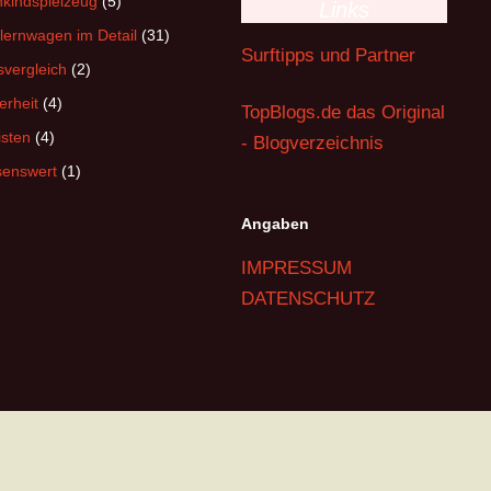
nkindspielzeug
(5)
Links
lernwagen im Detail
(31)
Surftipps und Partner
svergleich
(2)
erheit
(4)
TopBlogs.de das Original
isten
(4)
- Blogverzeichnis
senswert
(1)
Angaben
IMPRESSUM
DATENSCHUTZ