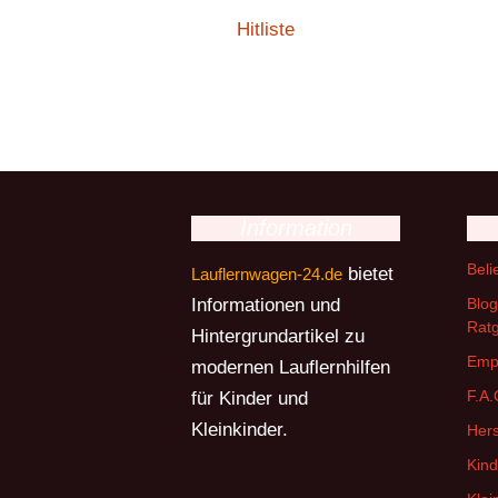
Hitliste
Information
Beli
bietet
Lauflernwagen-24.de
Informationen und
Blog
Rat
Hintergrundartikel zu
Emp
modernen Lauflernhilfen
F.A.
für Kinder und
Kleinkinder.
Hers
Kin