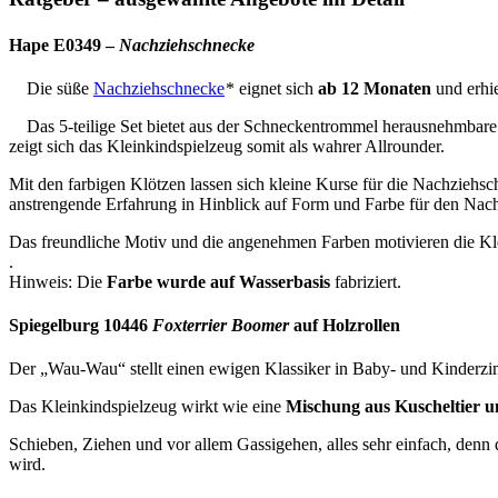
Hape E0349 –
Nachziehschnecke
Die süße
Nachziehschnecke
* eignet sich
ab 12 Monaten
und erhi
Das 5-teilige Set bietet aus der Schneckentrommel herausnehmbare
zeigt sich das Kleinkindspielzeug somit als wahrer Allrounder.
Mit den farbigen Klötzen lassen sich kleine Kurse für die Nachziehschn
anstrengende Erfahrung in Hinblick auf Form und Farbe für den Na
Das freundliche Motiv und die angenehmen Farben motivieren die Klei
.
Hinweis: Die
Farbe wurde auf Wasserbasis
fabriziert.
Spiegelburg 10446
Foxterrier Boomer
auf Holzrollen
Der „Wau-Wau“ stellt einen ewigen Klassiker in Baby- und Kinderzi
Das Kleinkindspielzeug wirkt wie eine
Mischung aus Kuscheltier 
Schieben, Ziehen und vor allem Gassigehen, alles sehr einfach, den
wird.