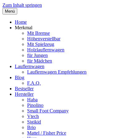
Zum Inhalt springen
Menü
Schritt für Schritt ins Leben – tests, Ver
Lauflernwagen für Kinder
Home
Merkmal
Mit Bremse
Höhenverstellbar
Mit Spielzeug
Holzlauflernwagen
für Jungen
für Mädchen
Lauflernwagen
Lauflernwagen Empfehlungen
Blog
F.A.Q.
Bestseller
Hersteller
Haba
Pinolino
Small Foot Company
Vtech
Sigikid
Brio
Mattel / Fisher Price