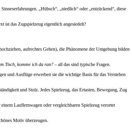
nd Sinneserfahrungen. „Hübsch“, „niedlich“ oder „entzückend“, diese
xt ist das Zugspielzeug eigentlich angesiedelt?
ich hochziehen, aufrechtes Gehen), die Phänomene der Umgebung bilden
dem Tisch, komme ich da ran?
– all das sind typische Fragen.
en und Ausflüge erwerben sie die wichtige Basis für das Verstehen
ständigkeit und Stolz. Jedes Spielzeug, das Ertasten, Bewegung, Zug
or einem Lauflernwagen oder vergleichbaren Spielzeug verortet
schönes Motiv überzeugen.