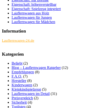
Eigenschaft: mit Bremse
Eigenschaft: höhenverstellbar
Eigenschaft: Spielzeug integriert
Lauflernwagen aus Holz
Lauflernwagen für Jungen
Lauflernwagen für Mädchen
Information
bietet Informationen und Hintergrundartikel zu
Lauflernwagen-24.de
Kategorien
Beliebt
(2)
Blog – Lauflernwagen Ratgeber
(12)
Empfehlungen
(8)
F.A.Q.
(7)
Hersteller
(8)
Kinderwagen
(2)
Kleinkindspielzeug
(5)
Lauflernwagen im Detail
(31)
Preisvergleich
(2)
Sicherheit
(4)
Toplisten
(4)