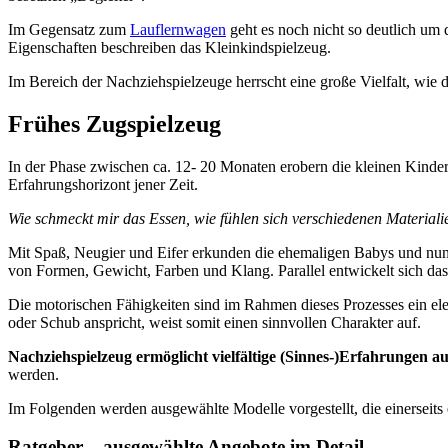
Im Gegensatz zum
Lauflernwagen
geht es noch nicht so deutlich um 
Eigenschaften beschreiben das Kleinkindspielzeug.
Im Bereich der Nachziehspielzeuge herrscht eine große Vielfalt, wie d
Frühes Zugspielzeug
In der Phase zwischen ca. 12- 20 Monaten erobern die kleinen Kinder
Erfahrungshorizont jener Zeit.
Wie schmeckt mir das Essen, wie fühlen sich verschiedenen Materiali
Mit Spaß, Neugier und Eifer erkunden die ehemaligen Babys und nun 
von Formen, Gewicht, Farben und Klang. Parallel entwickelt sich da
Die motorischen Fähigkeiten sind im Rahmen dieses Prozesses ein elem
oder Schub anspricht, weist somit einen sinnvollen Charakter auf.
Nachziehspielzeug ermöglicht vielfältige (Sinnes-)Erfahrungen a
werden.
Im Folgenden werden ausgewählte Modelle vorgestellt, die einerseit
Ratgeber – ausgewählte Angebote im Detail