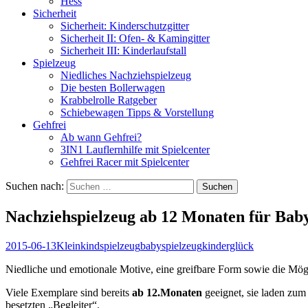
Hess
Sicherheit
Sicherheit: Kinderschutzgitter
Sicherheit II: Ofen- & Kamingitter
Sicherheit III: Kinderlaufstall
Spielzeug
Niedliches Nachziehspielzeug
Die besten Bollerwagen
Krabbelrolle Ratgeber
Schiebewagen Tipps & Vorstellung
Gehfrei
Ab wann Gehfrei?
3IN1 Lauflernhilfe mit Spielcenter
Gehfrei Racer mit Spielcenter
Suchen nach:
Nachziehspielzeug ab 12 Monaten für Bab
2015-06-13
Kleinkindspielzeug
babyspielzeug
kinderglück
Niedliche und emotionale Motive, eine greifbare Form sowie die Mög
Viele Exemplare sind bereits
ab 12.Monaten
geeignet, sie laden zum 
besetzten „Begleiter“.